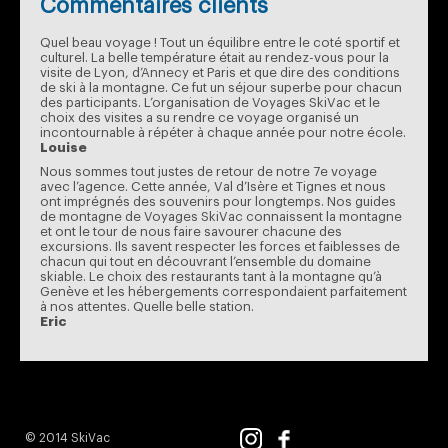
Commentaires clients
Quel beau voyage ! Tout un équilibre entre le coté sportif et
culturel. La belle température était au rendez-vous pour la
visite de Lyon, d’Annecy et Paris et que dire des conditions
de ski à la montagne. Ce fut un séjour superbe pour chacun
des participants. L’organisation de Voyages SkiVac et le
choix des visites a su rendre ce voyage organisé un
incontournable à répéter à chaque année pour notre école.
Louise
Nous sommes tout justes de retour de notre 7e voyage
avec l’agence. Cette année, Val d’Isère et Tignes et nous
ont imprégnés des souvenirs pour longtemps. Nos guides
de montagne de Voyages SkiVac connaissent la montagne
et ont le tour de nous faire savourer chacune des
excursions. Ils savent respecter les forces et faiblesses de
chacun qui tout en découvrant l’ensemble du domaine
skiable. Le choix des restaurants tant à la montagne qu’à
Genève et les hébergements correspondaient parfaitement
à nos attentes. Quelle belle station.
Eric
© 2014 SkiVac