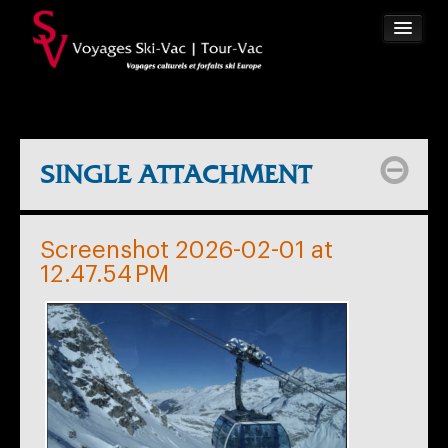
ACCUEIL
SÉJOURS CULTURELS
VOYAGES DE SKI
SINGLE ATTACHMENT
SOUMISSION?
NOUS JOINDRE
Screenshot 2026-02-01 at
12.47.54 PM