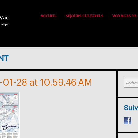
ACCUEIL
SÉJOURS CULTURELS
VOYAGES DE 
NT
01-28 at 10.59.46 AM
Suiv