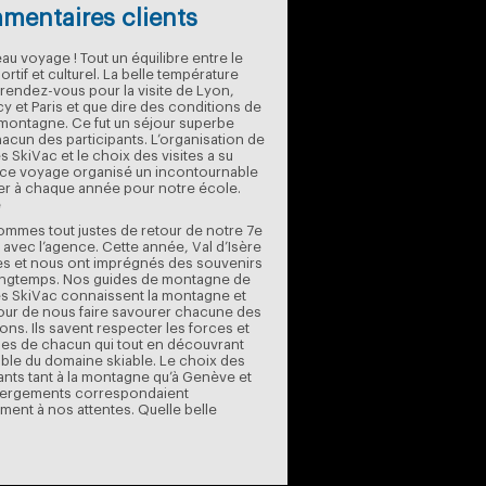
entaires clients
au voyage ! Tout un équilibre entre le
ortif et culturel. La belle température
u rendez-vous pour la visite de Lyon,
y et Paris et que dire des conditions de
a montagne. Ce fut un séjour superbe
acun des participants. L’organisation de
 SkiVac et le choix des visites a su
 ce voyage organisé un incontournable
er à chaque année pour notre école.
e
mmes tout justes de retour de notre 7e
avec l’agence. Cette année, Val d’Isère
es et nous ont imprégnés des souvenirs
ongtemps. Nos guides de montagne de
s SkiVac connaissent la montagne et
tour de nous faire savourer chacune des
ons. Ils savent respecter les forces et
ses de chacun qui tout en découvrant
ble du domaine skiable. Le choix des
ants tant à la montagne qu’à Genève et
bergements correspondaient
ement à nos attentes. Quelle belle