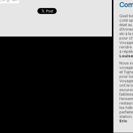
Comm
Quel be
coté sp
était a
d’Annec
ski à l
pour ch
Voyages
rendre
à répét
Louis
Nous so
voyage 
et Tign
pour l
Voyage
ont le 
excursi
faibles
l’ensem
restaur
les hé
parfait
station.
Eric